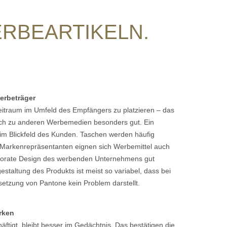
ERBEARTIKELN.
werbeträger
eitraum im Umfeld des Empfängers zu platzieren – das
eich zu anderen Werbemedien besonders gut. Ein
 im Blickfeld des Kunden. Taschen werden häufig
ls Markenrepräsentanten eignen sich Werbemittel auch
orporate Design des werbenden Unternehmens gut
estaltung des Produkts ist meist so variabel, dass bei
setzung von Pantone kein Problem darstellt.
arken
ftigt, bleibt besser im Gedächtnis. Das bestätigen die