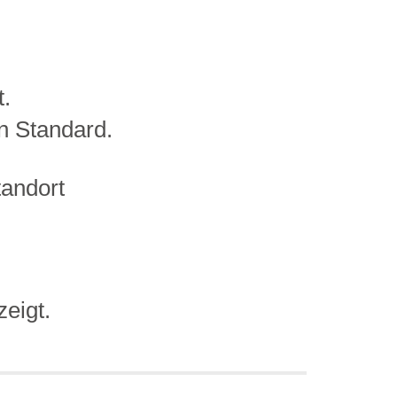
t.
rn Standard.
andort
eigt.