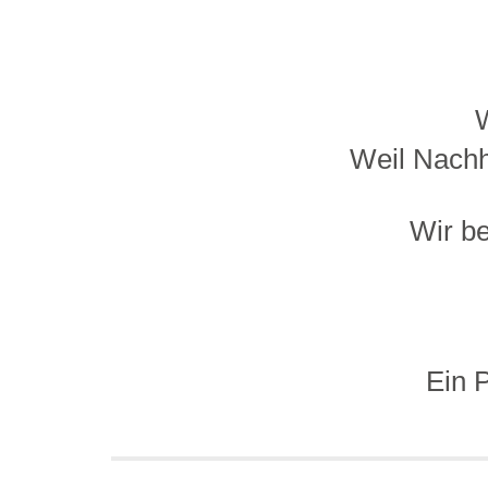
W
Weil Nachha
Wir b
Ein 