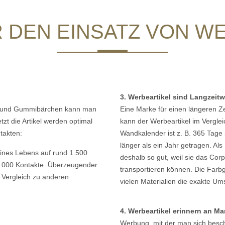
 DEN EINSATZ VON W
3. Werbeartikel sind Langzeit
ber und Gummibärchen kann man
Eine Marke für einen längeren Z
tzt die Artikel werden optimal
kann der Werbeartikel im Vergl
takten:
Wandkalender ist z. B. 365 Tage
länger als ein Jahr getragen. A
ines Lebens auf rund 1.500
deshalb so gut, weil sie das C
t 9.000 Kontakte. Überzeugender
transportieren können. Die Farbg
 Vergleich zu anderen
vielen Materialien die exakte Um
4. Werbeartikel erinnern an M
Werbung, mit der man sich beschä