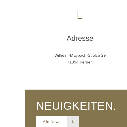
Adresse
Wilhelm-Maybach-Straße 29
71394 Kernen
OMR 2026: Über 5.000
Besucher bei THE
HAPTICOLOGIST
NEUIGKEITEN.
View more
Alle News