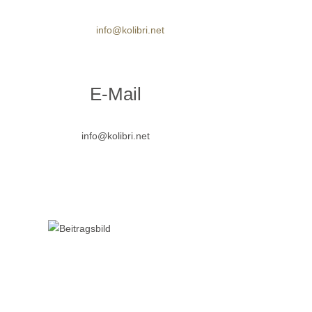
info@kolibri.net
rgen:
Der Kolibri Newsletter –
ziale
E-Mail
jetzt anmelden!
n mit
info@kolibri.net
View more
re
I //
Kolibri auf der OMR 2026
ktion
in Hamburg. Sehen wir
re
View more
uns?