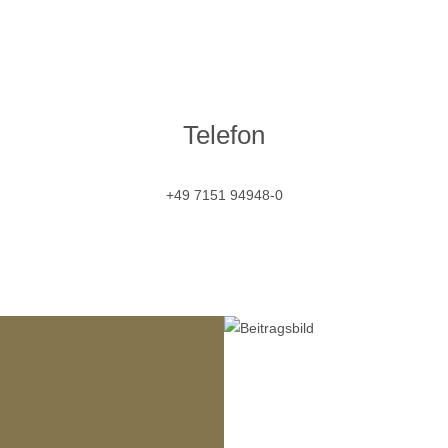
Spenden statt entso
Telefon
Kolibri unterstützt so
Einrichtunge
+49 7151 94948-0
View mo
Babyartikeln
Bestellen. Profitieren.
KOLIBR
Sommer genießen.
Jubiläumsa
View more
View mo