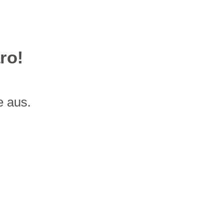
ro!
e aus.