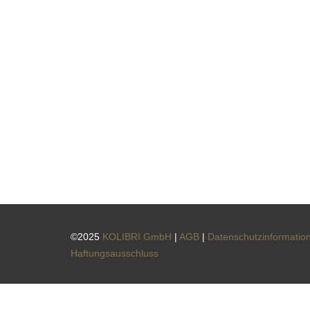
©2025
KOLIBRI GmbH
|
AGB
|
Datenschutzinformatio
Haftungsausschluss