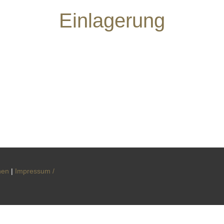
Einlagerung
nen
|
Impressum /