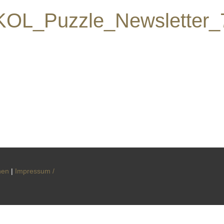
KOL_Puzzle_Newsletter_
nen
|
Impressum /