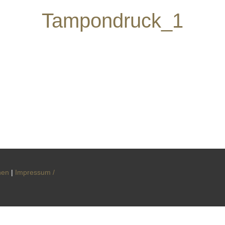
Tampondruck_1
nen
|
Impressum /