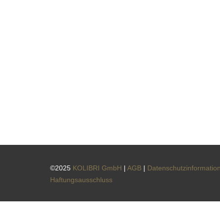
©2025
KOLIBRI GmbH
|
AGB
|
Datenschutzinformatio
Haftungsausschluss