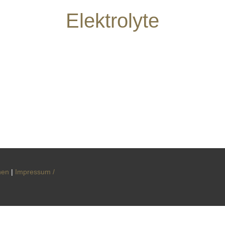
Elektrolyte
nen
|
Impressum /