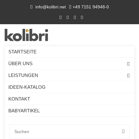
info@kolibri.net
+49 7151 94948-0
STARTSEITE
THE GIVE-AWAY BOX
ÜBER UNS
LEISTUNGEN
IDEEN-KATALOG
KONTAKT
Aufgrund des durchweg positiven Echos geht THE
BOX in Serie. Die zweite Ausgabe soll zeigen, dass
BABYARTIKEL
man auch mit Kleinigkeiten viel Freude bereiten und
der eigenen Marke gezielte Aufmerksamkeit
verschaffen kann. Interessante Innovationen und