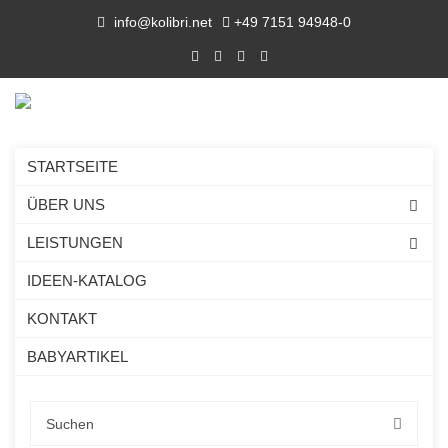
info@kolibri.net
+49 7151 94948-0
STARTSEITE
ÜBER UNS
LEISTUNGEN
Verpackungsentsorgung.
IDEEN-KATALOG
KONTAKT
BABYARTIKEL
Am 1. Januar 2019 löst das neue Verpackungsgesetz (VerpackG)
die derzeitige Verpackungsverordnung (VerpackV) ab.